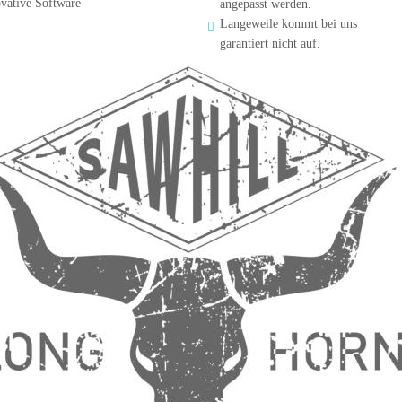
vative Software
angepasst werden.
Langeweile kommt bei uns 

garantiert nicht auf.