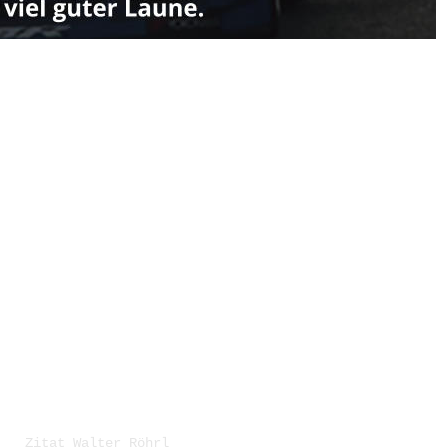
inen Helm auf.“
Zitat Walter Röhrl