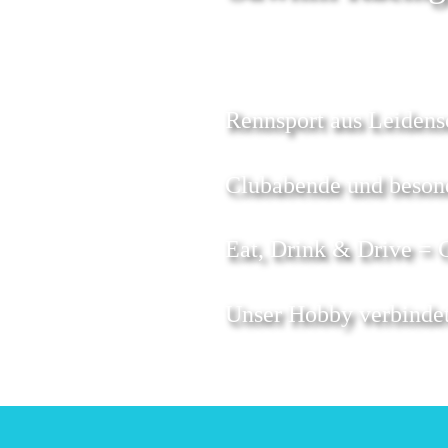
Rennsport aus Leidens
Clubabende und beson
Eat, Drink & Drive = 
Unser Hobby verbindet