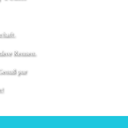
chaft.
dere Rennen.
Genuß pur
! 